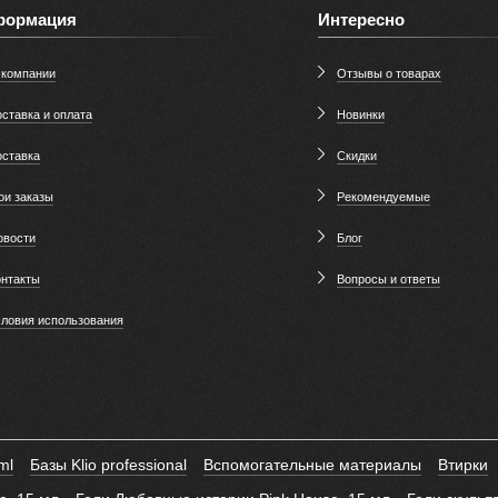
формация
Интересно
 компании
Отзывы о товарах
ставка и оплата
Новинки
оставка
Скидки
ои заказы
Рекомендуемые
овости
Блог
онтакты
Вопросы и ответы
словия использования
ml
Базы Klio professional
Вспомогательные материалы
Втирки