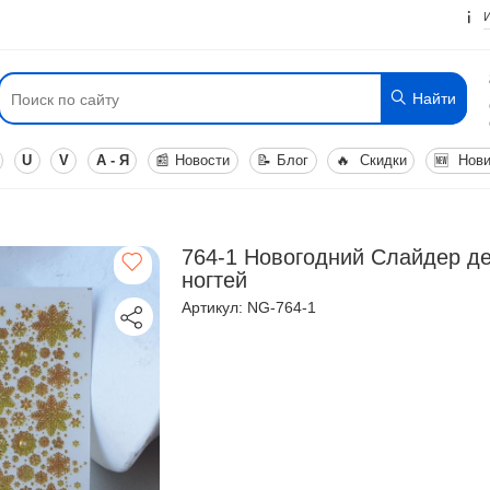
Найти
U
V
А - Я
📰
Новости
📝
Блог
🔥
Скидки
🆕
Нови
764-1 Новогодний Слайдер д
ногтей
Артикул: NG-764-1