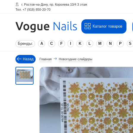
г. Ростов-на-Дону, пр. Королева 10/4 3 этаж
Тел. +7 (918) 850-20-70
Каталог товаров
Бренды:
A
C
F
I
K
L
M
N
P
S
Назад
Главная
Новогодние слайдеры