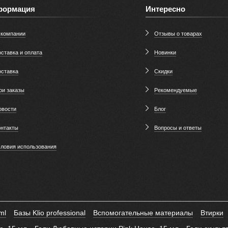
формация
Интересно
 компании
Отзывы о товарах
ставка и оплата
Новинки
оставка
Скидки
ои заказы
Рекомендуемые
овости
Блог
онтакты
Вопросы и ответы
словия использования
ml
Базы Klio professional
Вспомогательные материалы
Втирки