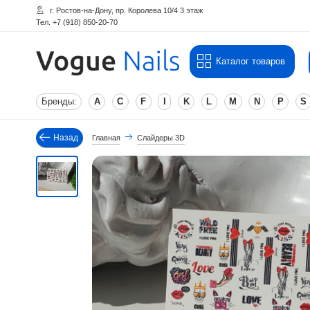
г. Ростов-на-Дону, пр. Королева 10/4 3 этаж
Тел. +7 (918) 850-20-70
Каталог товаров
Бренды:
A
C
F
I
K
L
M
N
P
S
Назад
Главная
Слайдеры 3D