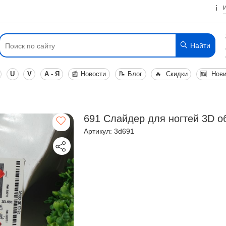
Найти
U
V
А - Я
📰
Новости
📝
Блог
🔥
Скидки
🆕
Нови
691 Слайдер для ногтей 3D 
Артикул: 3d691