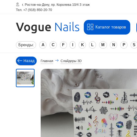
г. Ростов-на-Дону, пр. Королева 10/4 3 этаж
Тел. +7 (918) 850-20-70
Каталог товаров
Бренды:
A
C
F
I
K
L
M
N
P
S
Назад
Главная
Слайдеры 3D