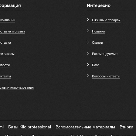
формация
Интересно
 компании
Отзывы о товарах
ставка и оплата
Новинки
оставка
Скидки
ои заказы
Рекомендуемые
овости
Блог
онтакты
Вопросы и ответы
словия использования
ml
Базы Klio professional
Вспомогательные материалы
Втирки