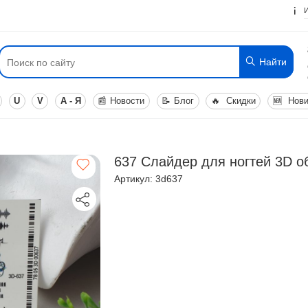
Найти
U
V
А - Я
📰
Новости
📝
Блог
🔥
Скидки
🆕
Нови
637 Слайдер для ногтей 3D 
Артикул: 3d637