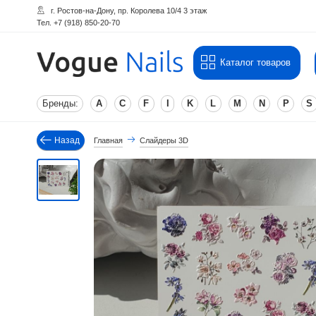
г. Ростов-на-Дону, пр. Королева 10/4 3 этаж
Тел. +7 (918) 850-20-70
Каталог товаров
Бренды:
A
C
F
I
K
L
M
N
P
S
Назад
Главная
Слайдеры 3D