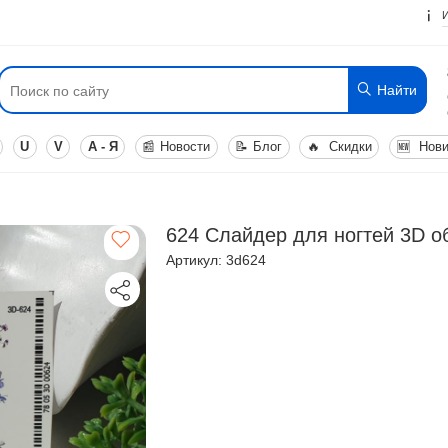
Найти
U
V
А - Я
📰
Новости
📝
Блог
🔥
Скидки
🆕
Нови
624 Слайдер для ногтей 3D 
Артикул: 3d624