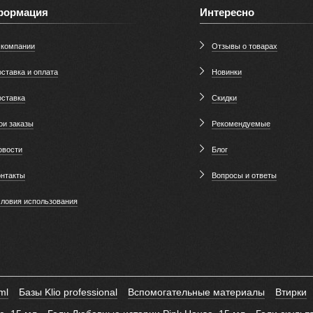
формация
Интересно
 компании
Отзывы о товарах
ставка и оплата
Новинки
оставка
Скидки
ои заказы
Рекомендуемые
овости
Блог
онтакты
Вопросы и ответы
словия использования
ml
Базы Klio professional
Вспомогательные материалы
Втирки