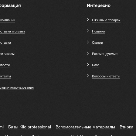
формация
Интересно
 компании
Отзывы о товарах
ставка и оплата
Новинки
оставка
Скидки
ои заказы
Рекомендуемые
овости
Блог
онтакты
Вопросы и ответы
словия использования
ml
Базы Klio professional
Вспомогательные материалы
Втирки