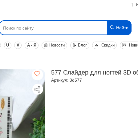
Найти
U
V
А - Я
📰
Новости
📝
Блог
🔥
Скидки
🆕
Нови
577 Слайдер для ногтей 3D 
Артикул: 3d577