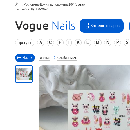
г. Ростов-на-Дону, пр. Королева 10/4 3 этаж
Тел. +7 (918) 850-20-70
Каталог товаров
Бренды:
A
C
F
I
K
L
M
N
P
S
Назад
Главная
Слайдеры 3D