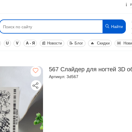
Найти
U
V
А - Я
📰
Новости
📝
Блог
🔥
Скидки
🆕
Нови
567 Слайдер для ногтей 3D 
Артикул: 3d567