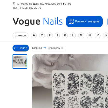
г. Ростов-на-Дону, пр. Королева 10/4 3 этаж
Тел. +7 (918) 850-20-70
Каталог товаров
Бренды:
A
C
F
I
K
L
M
N
P
S
Назад
Главная
Слайдеры 3D