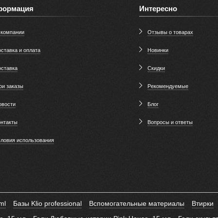
формация
Интересно
 компании
Отзывы о товарах
ставка и оплата
Новинки
оставка
Скидки
ои заказы
Рекомендуемые
овости
Блог
онтакты
Вопросы и ответы
словия использования
ml
Базы Klio professional
Вспомогательные материалы
Втирки