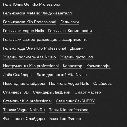
Гель Юник Gel Klio Professional
Гель-краска Metallic "Жидкий металл"
Гель-краски Klio Professional
Гель-лаки
Гель-лаки Vogue Nails
Гель-лаки Космопрофи
Гель-лаки светоотражающие в ассортименте
Гель-слюда Элит Klio Professional
Дизайн
Жидкий полигель Alta Nivelo
Жидкий фотошоп
Инструменты Klio professional
Корректор
Космопрофи
Лайк Слайдеры
Лаки для ногтей Alta Nivelo
Новогодние слайдеры
Полигель Vogue Nails
Слайдеры
Слайдеры 3D
Слайдеры ЛакШери
Смарт мастер
Стемпинг Klio professional
Стемпинг ЛакSHERY
Тоники Vogue Nails Ru
Топы Klio professional
Фэшн ногти Слайдеры
База-Топ-Финиш