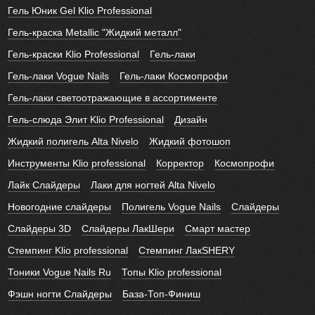
Гель Юник Gel Klio Professional
Гель-краска Metallic "Жидкий металл"
Гель-краски Klio Professional
Гель-лаки
Гель-лаки Vogue Nails
Гель-лаки Космопрофи
Гель-лаки светоотражающие в ассортименте
Гель-слюда Элит Klio Professional
Дизайн
Жидкий полигель Alta Nivelo
Жидкий фотошоп
Инструменты Klio professional
Корректор
Космопрофи
Лайк Слайдеры
Лаки для ногтей Alta Nivelo
Новогодние слайдеры
Полигель Vogue Nails
Слайдеры
Слайдеры 3D
Слайдеры ЛакШери
Смарт мастер
Стемпинг Klio professional
Стемпинг ЛакSHERY
Тоники Vogue Nails Ru
Топы Klio professional
Фэшн ногти Слайдеры
База-Топ-Финиш