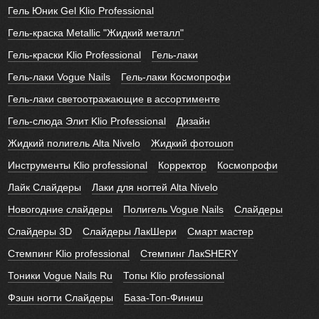
Гель Юник Gel Klio Professional
Гель-краска Metallic "Жидкий металл"
Гель-краски Klio Professional
Гель-лаки
Гель-лаки Vogue Nails
Гель-лаки Космопрофи
Гель-лаки светоотражающие в ассортименте
Гель-слюда Элит Klio Professional
Дизайн
Жидкий полигель Alta Nivelo
Жидкий фотошоп
Инструменты Klio professional
Корректор
Космопрофи
Лайк Слайдеры
Лаки для ногтей Alta Nivelo
Новогодние слайдеры
Полигель Vogue Nails
Слайдеры
Слайдеры 3D
Слайдеры ЛакШери
Смарт мастер
Стемпинг Klio professional
Стемпинг ЛакSHERY
Тоники Vogue Nails Ru
Топы Klio professional
Фэшн ногти Слайдеры
База-Топ-Финиш