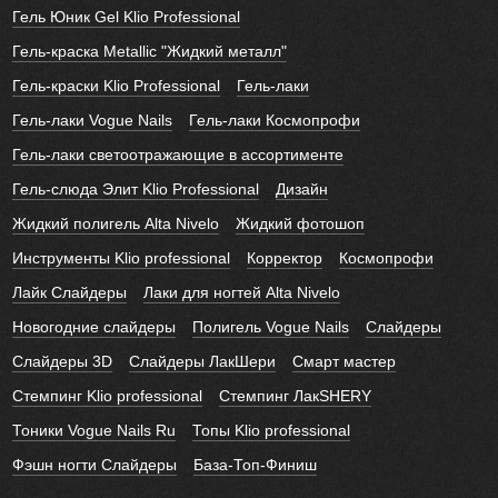
Гель Юник Gel Klio Professional
Гель-краска Metallic "Жидкий металл"
Гель-краски Klio Professional
Гель-лаки
Гель-лаки Vogue Nails
Гель-лаки Космопрофи
Гель-лаки светоотражающие в ассортименте
Гель-слюда Элит Klio Professional
Дизайн
Жидкий полигель Alta Nivelo
Жидкий фотошоп
Инструменты Klio professional
Корректор
Космопрофи
Лайк Слайдеры
Лаки для ногтей Alta Nivelo
Новогодние слайдеры
Полигель Vogue Nails
Слайдеры
Слайдеры 3D
Слайдеры ЛакШери
Смарт мастер
Стемпинг Klio professional
Стемпинг ЛакSHERY
Тоники Vogue Nails Ru
Топы Klio professional
Фэшн ногти Слайдеры
База-Топ-Финиш