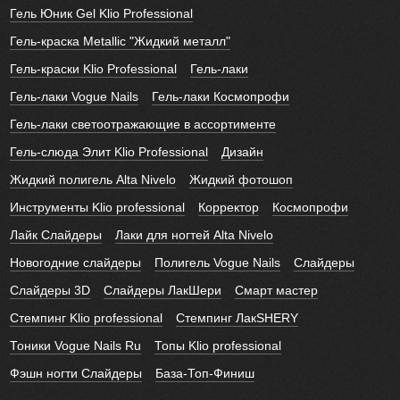
Гель Юник Gel Klio Professional
Гель-краска Metallic "Жидкий металл"
Гель-краски Klio Professional
Гель-лаки
Гель-лаки Vogue Nails
Гель-лаки Космопрофи
Гель-лаки светоотражающие в ассортименте
Гель-слюда Элит Klio Professional
Дизайн
Жидкий полигель Alta Nivelo
Жидкий фотошоп
Инструменты Klio professional
Корректор
Космопрофи
Лайк Слайдеры
Лаки для ногтей Alta Nivelo
Новогодние слайдеры
Полигель Vogue Nails
Слайдеры
Слайдеры 3D
Слайдеры ЛакШери
Смарт мастер
Стемпинг Klio professional
Стемпинг ЛакSHERY
Тоники Vogue Nails Ru
Топы Klio professional
Фэшн ногти Слайдеры
База-Топ-Финиш