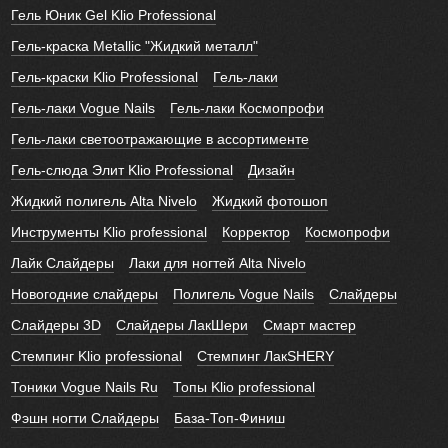
Гель Юник Gel Klio Professional
Гель-краска Metallic "Жидкий металл"
Гель-краски Klio Professional
Гель-лаки
Гель-лаки Vogue Nails
Гель-лаки Космопрофи
Гель-лаки светоотражающие в ассортименте
Гель-слюда Элит Klio Professional
Дизайн
Жидкий полигель Alta Nivelo
Жидкий фотошоп
Инструменты Klio professional
Корректор
Космопрофи
Лайк Слайдеры
Лаки для ногтей Alta Nivelo
Новогодние слайдеры
Полигель Vogue Nails
Слайдеры
Слайдеры 3D
Слайдеры ЛакШери
Смарт мастер
Стемпинг Klio professional
Стемпинг ЛакSHERY
Тоники Vogue Nails Ru
Топы Klio professional
Фэшн ногти Слайдеры
База-Топ-Финиш