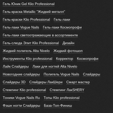
Гель Юник Gel Klio Professional
Гель-краска Metallic "Жидкий металл"
Гель-краски Klio Professional
Гель-лаки
Гель-лаки Vogue Nails
Гель-лаки Космопрофи
Гель-лаки светоотражающие в ассортименте
Гель-слюда Элит Klio Professional
Дизайн
Жидкий полигель Alta Nivelo
Жидкий фотошоп
Инструменты Klio professional
Корректор
Космопрофи
Лайк Слайдеры
Лаки для ногтей Alta Nivelo
Новогодние слайдеры
Полигель Vogue Nails
Слайдеры
Слайдеры 3D
Слайдеры ЛакШери
Смарт мастер
Стемпинг Klio professional
Стемпинг ЛакSHERY
Тоники Vogue Nails Ru
Топы Klio professional
Фэшн ногти Слайдеры
База-Топ-Финиш