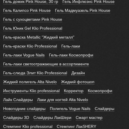
Гель домик Pink House, 30 гр
Гель Инфлюэнс Pink House
Гель Калипсо Pink House
Гель Мадмуазель Pink House
Гель с сухоцветами Pink House
Гель Юник Gel Klio Professional
Гель-краска Metallic "Жидкий металл"
Гель-краски Klio Professional
Гель-лаки
Гель-лаки Vogue Nails
Гель-лаки Космопрофи
Гель-лаки светоотражающие в ассортименте
Гель-слюда Элит Klio Professional
Дизайн
Жидкий полигель Alta Nivelo
Жидкий фотошоп
Инструменты Klio professional
Корректор
Космопрофи
Лайк Слайдеры
Лаки для ногтей Alta Nivelo
Новогодние слайдеры
Полигель Vogue Nails
Слайдеры
Слайдеры 3D
Слайдеры ЛакШери
Смарт мастер
Стемпинг Klio professional
Стемпинг ЛакSHERY