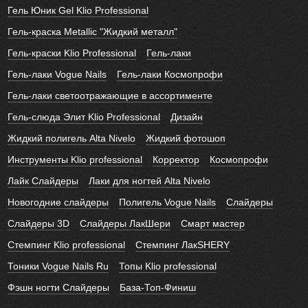
Гель Юник Gel Klio Professional
Гель-краска Metallic "Жидкий металл"
Гель-краски Klio Professional
Гель-лаки
Гель-лаки Vogue Nails
Гель-лаки Космопрофи
Гель-лаки светоотражающие в ассортименте
Гель-слюда Элит Klio Professional
Дизайн
Жидкий полигель Alta Nivelo
Жидкий фотошоп
Инструменты Klio professional
Корректор
Космопрофи
Лайк Слайдеры
Лаки для ногтей Alta Nivelo
Новогодние слайдеры
Полигель Vogue Nails
Слайдеры
Слайдеры 3D
Слайдеры ЛакШери
Смарт мастер
Стемпинг Klio professional
Стемпинг ЛакSHERY
Тоники Vogue Nails Ru
Топы Klio professional
Фэшн ногти Слайдеры
База-Топ-Финиш