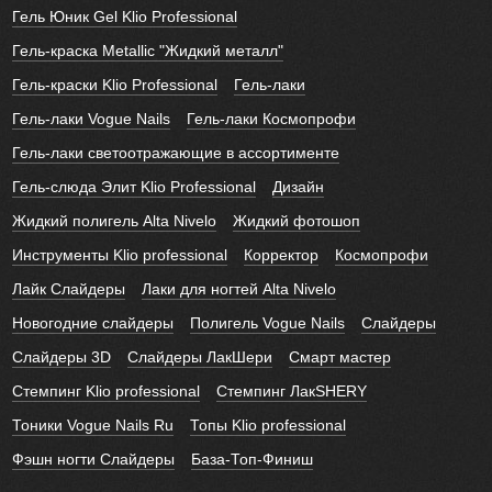
Гель Юник Gel Klio Professional
Гель-краска Metallic "Жидкий металл"
Гель-краски Klio Professional
Гель-лаки
Гель-лаки Vogue Nails
Гель-лаки Космопрофи
Гель-лаки светоотражающие в ассортименте
Гель-слюда Элит Klio Professional
Дизайн
Жидкий полигель Alta Nivelo
Жидкий фотошоп
Инструменты Klio professional
Корректор
Космопрофи
Лайк Слайдеры
Лаки для ногтей Alta Nivelo
Новогодние слайдеры
Полигель Vogue Nails
Слайдеры
Слайдеры 3D
Слайдеры ЛакШери
Смарт мастер
Стемпинг Klio professional
Стемпинг ЛакSHERY
Тоники Vogue Nails Ru
Топы Klio professional
Фэшн ногти Слайдеры
База-Топ-Финиш