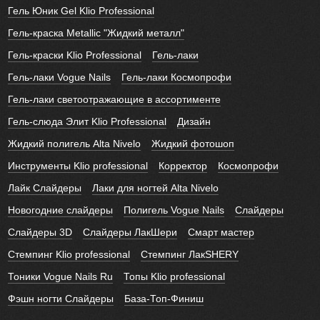
Гель Юник Gel Klio Professional
Гель-краска Metallic "Жидкий металл"
Гель-краски Klio Professional
Гель-лаки
Гель-лаки Vogue Nails
Гель-лаки Космопрофи
Гель-лаки светоотражающие в ассортименте
Гель-слюда Элит Klio Professional
Дизайн
Жидкий полигель Alta Nivelo
Жидкий фотошоп
Инструменты Klio professional
Корректор
Космопрофи
Лайк Слайдеры
Лаки для ногтей Alta Nivelo
Новогодние слайдеры
Полигель Vogue Nails
Слайдеры
Слайдеры 3D
Слайдеры ЛакШери
Смарт мастер
Стемпинг Klio professional
Стемпинг ЛакSHERY
Тоники Vogue Nails Ru
Топы Klio professional
Фэшн ногти Слайдеры
База-Топ-Финиш