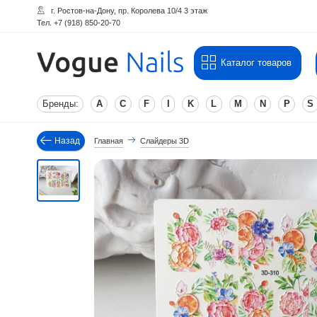
г. Ростов-на-Дону, пр. Королева 10/4 3 этаж
Тел. +7 (918) 850-20-70
Каталог товаров
Бренды:
A
C
F
I
K
L
M
N
P
S
Назад
Главная
Слайдеры 3D