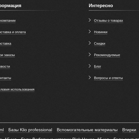
формация
Интересно
 компании
Отзывы о товарах
ставка и оплата
Новинки
оставка
Скидки
ои заказы
Рекомендуемые
овости
Блог
онтакты
Вопросы и ответы
словия использования
ml
Базы Klio professional
Вспомогательные материалы
Втирки