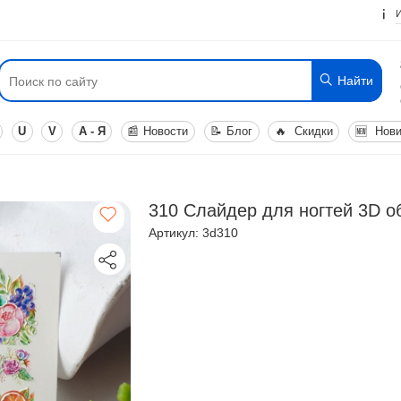
Найти
U
V
А - Я
📰
Новости
📝
Блог
🔥
Скидки
🆕
Нови
310 Слайдер для ногтей 3D 
Артикул: 3d310