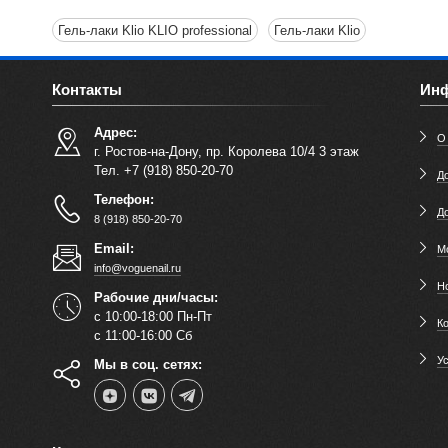
Гель-лаки Klio KLIO professional
Гель-лаки Klio
Контакты
Ин
Адрес:
О
г. Ростов-на-Дону, пр. Королева 10/4 3 этаж
Тел. +7 (918) 850-20-70
До
Телефон:
Д
8 (918) 850-20-70
Email:
М
info@voguenail.ru
Н
Рабочие дни/часы:
с 10:00-18:00 Пн-Пт
К
с 11:00-16:00 Сб
У
Мы в соц. сетях: