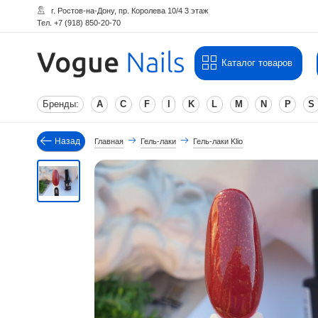
г. Ростов-на-Дону, пр. Королева 10/4 3 этаж
Тел. +7 (918) 850-20-70
Каталог товаров
Бренды:
A
C
F
I
K
L
M
N
P
S
Назад
Главная
Гель-лаки
Гель-лаки Klio