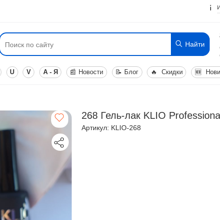
Найти
U
V
А - Я
📰
Новости
📝
Блог
🔥
Скидки
🆕
Нови
268 Гель-лак KLIO Professiona
Артикул: KLIO-268