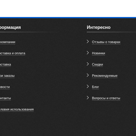
формация
Интересно
 компании
Отзывы о товарах
ставка и оплата
Новинки
оставка
Скидки
ои заказы
Рекомендуемые
овости
Блог
онтакты
Вопросы и ответы
словия использования