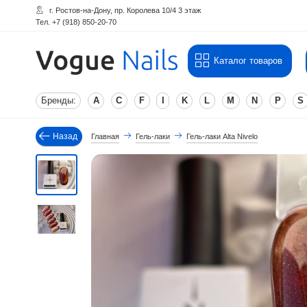
г. Ростов-на-Дону, пр. Королева 10/4 3 этаж
Тел. +7 (918) 850-20-70
Каталог товаров
Бренды:
A
C
F
I
K
L
M
N
P
S
Назад
Главная
Гель-лаки
Гель-лаки Alta Nivelo