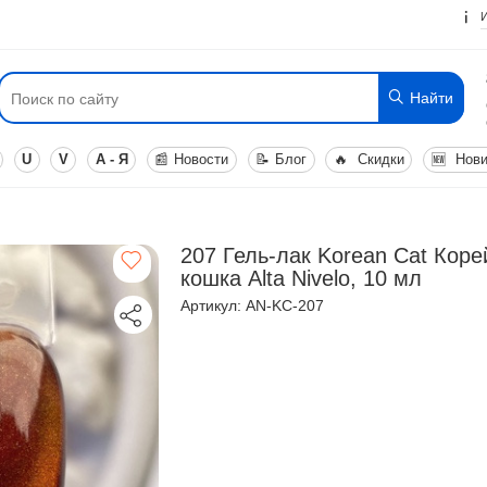
Найти
U
V
А - Я
📰
Новости
📝
Блог
🔥
Скидки
🆕
Нови
207 Гель-лак Korean Cat Коре
кошка Alta Nivelo, 10 мл
Артикул: AN-KC-207