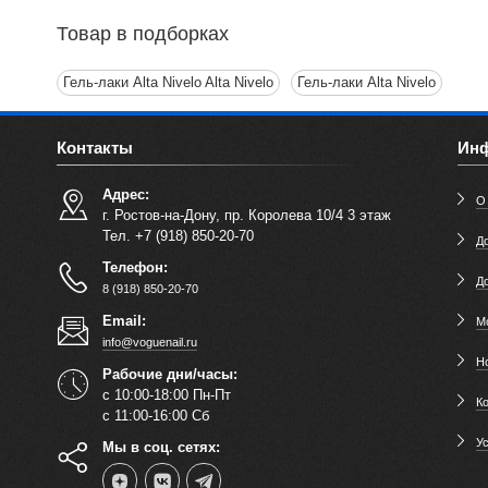
Товар в подборках
Гель-лаки Alta Nivelo Alta Nivelo
Гель-лаки Alta Nivelo
Контакты
Ин
Адрес:
О
г. Ростов-на-Дону, пр. Королева 10/4 3 этаж
Тел. +7 (918) 850-20-70
До
Телефон:
Д
8 (918) 850-20-70
Email:
М
info@voguenail.ru
Н
Рабочие дни/часы:
с 10:00-18:00 Пн-Пт
К
с 11:00-16:00 Сб
У
Мы в соц. сетях: