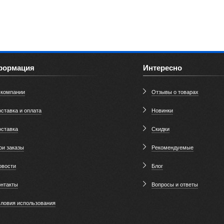
формация
Интересно
 компании
Отзывы о товарах
ставка и оплата
Новинки
оставка
Скидки
ои заказы
Рекомендуемые
овости
Блог
онтакты
Вопросы и ответы
словия использования