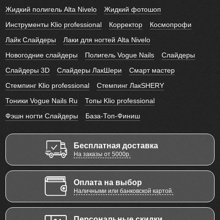
Жидкий полигель Alta Nivelo
Жидкий фотошоп
Инструменты Klio professional
Корректор
Космопрофи
Лайк Слайдеры
Лаки для ногтей Alta Nivelo
Новогодние слайдеры
Полигель Vogue Nails
Слайдеры
Слайдеры 3D
Слайдеры ЛакШери
Смарт мастер
Стемпинг Klio professional
Стемпинг ЛакSHERY
Тоники Vogue Nails Ru
Топы Klio professional
Фэшн ногти Слайдеры
База-Топ-Финиш
Бесплатная доставка
На заказы от 5000р.
Оплата на выбор
Наличными или банковской картой.
Персональные скидки