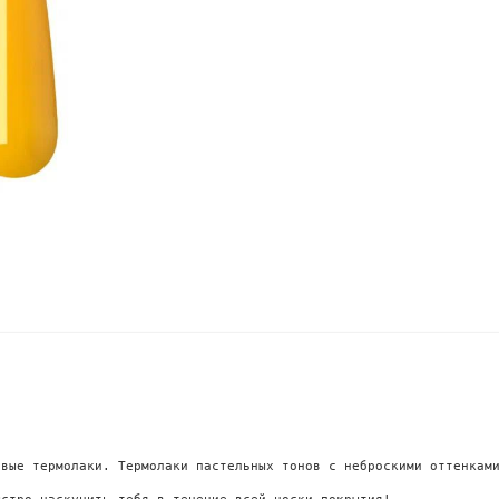
евые термолаки. Термолаки пастельных тонов с неброскими оттенками
ыстро наскучить тебя в течение всей носки покрытия!