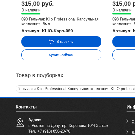
315,00 руб.
315,00 
В наличии
В наличии
090 Гель-лак Klio Professional Капсульная
098 Гель-ла
коллекция, 8мл
коллекция, 
Артикул: KLIO-Kaps-090
Артикул: 
В корзину
Купить сейчас
Товар в подборках
Гель-лаки Klio Professional Капсульная коллекция KLIO professi
Контакты
Ин
Адрес:
О
г. Ростов-на-Дону, пр. Королева 10/4 3 этаж
Тел. +7 (918) 850-20-70
До