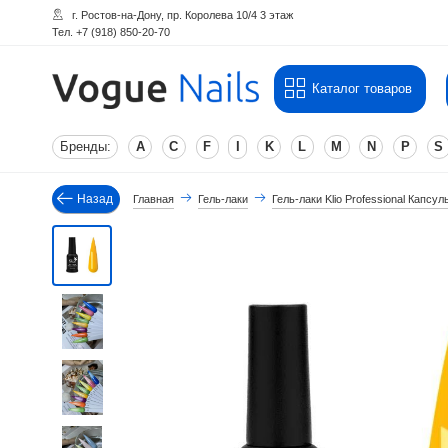
г. Ростов-на-Дону, пр. Королева 10/4 3 этаж
Тел. +7 (918) 850-20-70
Каталог товаров
Бренды:
A
C
F
I
K
L
M
N
P
S
Назад
Главная
Гель-лаки
Гель-лаки Klio Professional Капсу