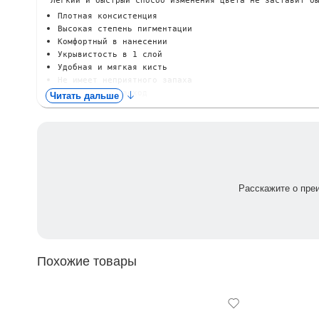
Плотная консистенция
Высокая степень пигментации
Комфортный в нанесении
Укрывистость в 1 слой
Удобная и мягкая кисть
Не имеет неприятного запаха
Экономичный расход
Читать дальше
Способ применения:

1. На выравненную базой ногтевую пластину, нанесите тон
2. Перекройте топом гель-лаковое покрытие, полимеризуйт
3. При остаточной дисперсии удалите её средством для сн
Объём: 8 мл.
Расскажите о пре
Цвет может немного отличаться от оригинала, на это вли
Похожие товары