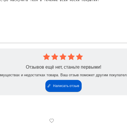
ким слоем гель-лак, полимеризуйте в LED-лампе 30-60 секунд, в UV
е в LED-лампе 30 секунд, в UV-лампе – 2 минуты. 

ятия липкого слоя.

Отзывов ещё нет, станьте первыми!
имуществах и недостатках товара. Ваш отзыв поможет другим покупател
яет цветопередача Вашего устройства.
Написать отзыв