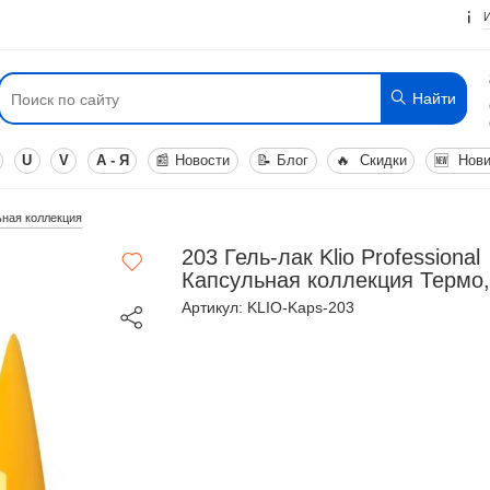
Найти
U
V
А - Я
📰
Новости
📝
Блог
🔥
Скидки
🆕
Нови
льная коллекция
203 Гель-лак Klio Professional
Капсульная коллекция Термо
Артикул: KLIO-Kaps-203