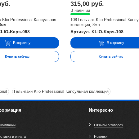
руб.
315,00 руб.
В наличии
к Klio Professional Капсульная
108 Гель-лак Klio Professional Капс
8мл
коллекция, 8мл
KLIO-Kaps-098
Артикул: KLIO-Kaps-108
В корзину
В корзину
Купить сейчас
Купить сейчас
onal
Гель-лаки Klio Professional Капсульная коллекция
формация
Интересно
 компании
Отзывы о товарах
ставка и оплата
Новинки