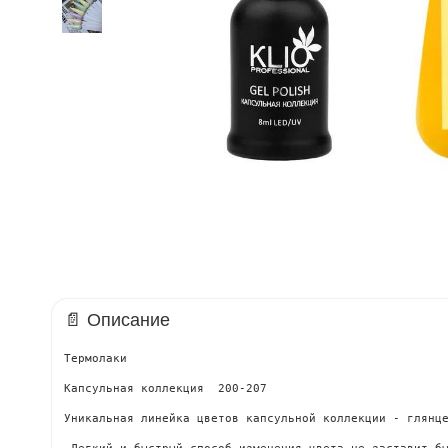
📄 Описание
Термолаки

Капсульная коллекция  200-207

Уникальная линейка цветов капсульной коллекции - глянц
 Легкий и быстрый способ изменения цвета не заставит б