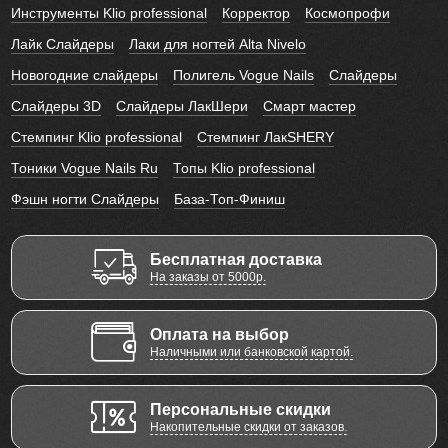
Инструменты Klio professional
Корректор
Космопрофи
Лайк Слайдеры
Лаки для ногтей Alta Nivelo
Новогодние слайдеры
Полигель Vogue Nails
Слайдеры
Слайдеры 3D
Слайдеры ЛакШери
Смарт мастер
Стемпинг Klio professional
Стемпинг ЛакSHERY
Тоники Vogue Nails Ru
Топы Klio professional
Фэшн ногти Слайдеры
База-Топ-Финиш
Бесплатная доставка
На заказы от 5000р.
Оплата на выбор
Наличными или банковской картой.
Персональные скидки
Накопительные скидки от заказов.