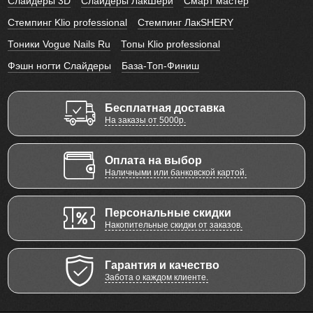
Слайдеры 3D
Слайдеры ЛакШери
Смарт мастер
Стемпинг Klio professional
Стемпинг ЛакSHERY
Тоники Vogue Nails Ru
Топы Klio professional
Фэшн ногти Слайдеры
База-Топ-Финиш
Бесплатная доставка
На заказы от 5000р.
Оплата на выбор
Наличными или банковской картой.
Персональные скидки
Накопительные скидки от заказов.
Гарантия и качество
Забота о каждом клиенте.