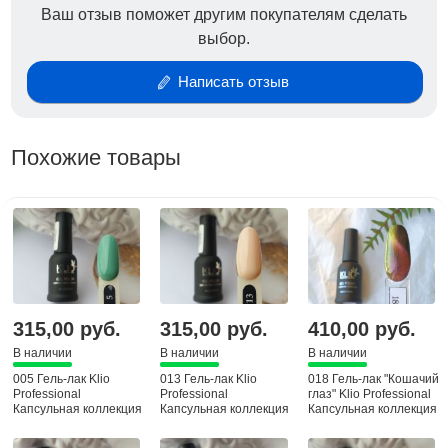
Ваш отзыв поможет другим покупателям сделать
выбор.
Состав: олигоуретанметакрилат,
Написать отзыв
гидроксиэтилметакрилат, триэтиленгликоль
диметакрилат,изоборнилметакрилат,
гидроксициклогексилфенилкетон, бис (2, 4, 6-
Похожие товары
триметилбензол)- фенилфосфиноксид, пигмент
315,00 руб.
315,00 руб.
410,00 руб.
В наличии
В наличии
В наличии
005 Гель-лак Klio
013 Гель-лак Klio
018 Гель-лак "Кошачий
Professional
Professional
глаз" Klio Professional
Капсульная коллекция
Капсульная коллекция
Капсульная коллекция