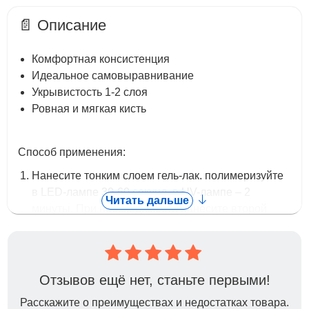
📄 Описание
Комфортная консистенция
Идеальное самовыравнивание
Укрывистость 1-2 слоя
Ровная и мягкая кисть
Способ применения:
Нанесите тонким слоем гель-лак, полимеризуйте
в LED-лампе 30-60 секунд, в UV-лампе – 2
Читать дальше
минуты. При необходимости нанесите второй
слой гель-лака, полимеризуйте так же.
Нанесите топ, полимеризуйте в LED-лампе 30
секунд, в UV-лампе – 2 минуты.
Если топ с липким слоем, удалите дисперсию.
Отзывов ещё нет, станьте первыми!
Расскажите о преимуществах и недостатках товара.
Объём: 8мл