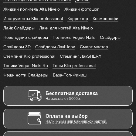
Жидкий полигель Alta Nivelo
Жидкий фотошоп
Инструменты Klio professional
Корректор
Космопрофи
Лайк Слайдеры
Лаки для ногтей Alta Nivelo
Новогодние слайдеры
Полигель Vogue Nails
Слайдеры
Слайдеры 3D
Слайдеры ЛакШери
Смарт мастер
Стемпинг Klio professional
Стемпинг ЛакSHERY
Тоники Vogue Nails Ru
Топы Klio professional
Фэшн ногти Слайдеры
База-Топ-Финиш
Бесплатная доставка
На заказы от 5000р.
Оплата на выбор
Наличными или банковской картой.