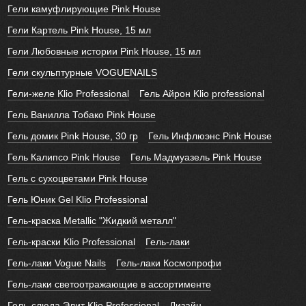
Гели камуфлирующие Pink House
Гели Картель Pink House, 15 мл
Гели Любовные истории Pink House, 15 мл
Гели скульптурные VOGUENAILS
Гели-желе Klio Professional
Гель Айрон Klio professional
Гель Ванилла Тобако Pink House
Гель домик Pink House, 30 гр
Гель Инфлюэнс Pink House
Гель Калипсо Pink House
Гель Мадмуазель Pink House
Гель с сухоцветами Pink House
Гель Юник Gel Klio Professional
Гель-краска Metallic "Жидкий металл"
Гель-краски Klio Professional
Гель-лаки
Гель-лаки Vogue Nails
Гель-лаки Космопрофи
Гель-лаки светоотражающие в ассортименте
Гель-слюда Элит Klio Professional
Дизайн