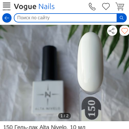
Вход
1
/
2
150 Гель-лак Alta Nivelo, 10 мл