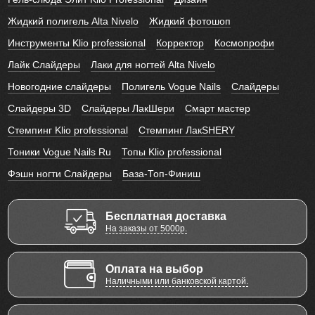
Жидкий полигель Alta Nivelo
Жидкий фотошоп
Инструменты Klio professional
Корректор
Космопрофи
Лайк Слайдеры
Лаки для ногтей Alta Nivelo
Новогодние слайдеры
Полигель Vogue Nails
Слайдеры
Слайдеры 3D
Слайдеры ЛакШери
Смарт мастер
Стемпинг Klio professional
Стемпинг ЛакSHERY
Тоники Vogue Nails Ru
Топы Klio professional
Фэшн ногти Слайдеры
База-Топ-Финиш
Бесплатная доставка
На заказы от 5000р.
Оплата на выбор
Наличными или банковской картой.