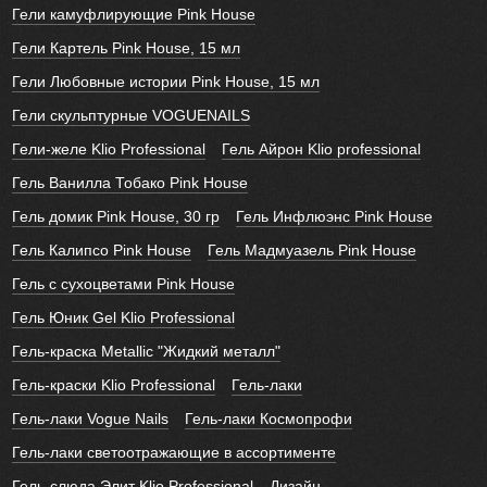
Гели камуфлирующие Pink House
Гели Картель Pink House, 15 мл
Гели Любовные истории Pink House, 15 мл
Гели скульптурные VOGUENAILS
Гели-желе Klio Professional
Гель Айрон Klio professional
Гель Ванилла Тобако Pink House
Гель домик Pink House, 30 гр
Гель Инфлюэнс Pink House
Гель Калипсо Pink House
Гель Мадмуазель Pink House
Гель с сухоцветами Pink House
Гель Юник Gel Klio Professional
Гель-краска Metallic "Жидкий металл"
Гель-краски Klio Professional
Гель-лаки
Гель-лаки Vogue Nails
Гель-лаки Космопрофи
Гель-лаки светоотражающие в ассортименте
Гель-слюда Элит Klio Professional
Дизайн