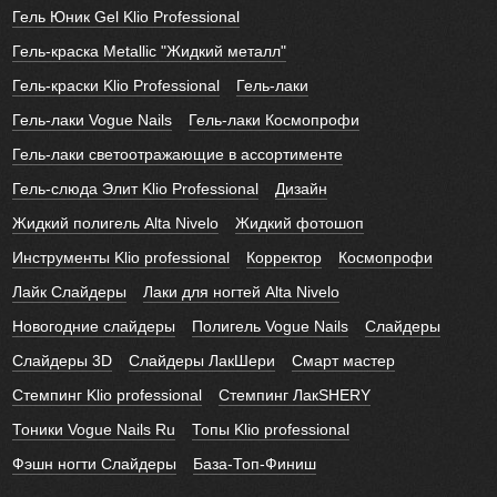
Гель Юник Gel Klio Professional
Гель-краска Metallic "Жидкий металл"
Гель-краски Klio Professional
Гель-лаки
Гель-лаки Vogue Nails
Гель-лаки Космопрофи
Гель-лаки светоотражающие в ассортименте
Гель-слюда Элит Klio Professional
Дизайн
Жидкий полигель Alta Nivelo
Жидкий фотошоп
Инструменты Klio professional
Корректор
Космопрофи
Лайк Слайдеры
Лаки для ногтей Alta Nivelo
Новогодние слайдеры
Полигель Vogue Nails
Слайдеры
Слайдеры 3D
Слайдеры ЛакШери
Смарт мастер
Стемпинг Klio professional
Стемпинг ЛакSHERY
Тоники Vogue Nails Ru
Топы Klio professional
Фэшн ногти Слайдеры
База-Топ-Финиш