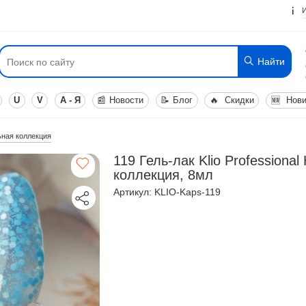
Найти
U
V
А - Я
📰
Новости
📝
Блог
🔥
Скидки
🆕
Нови
льная коллекция
119 Гель-лак Klio Professiona
коллекция, 8мл
Артикул: KLIO-Kaps-119