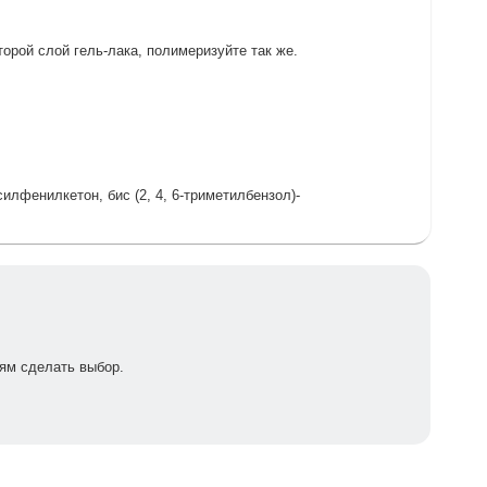
орой слой гель-лака, полимеризуйте так же.
лфенилкетон, бис (2, 4, 6-триметилбензол)-
ям сделать выбор.