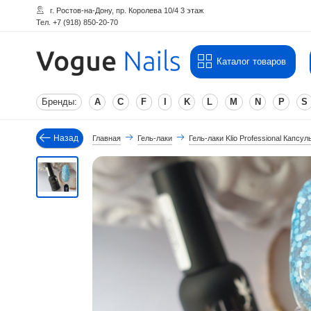
г. Ростов-на-Дону, пр. Королева 10/4 3 этаж
Тел. +7 (918) 850-20-70
Каталог товаров
Бренды:
A
C
F
I
K
L
M
N
P
S
Назад
Главная
Гель-лаки
Гель-лаки Klio Professional Капсу