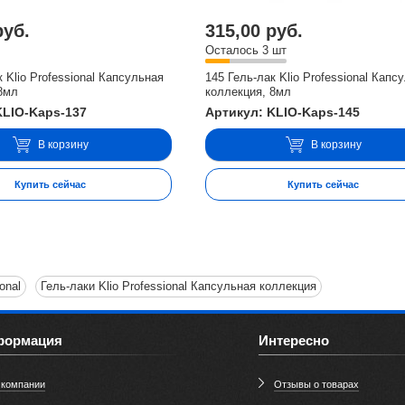
руб.
315,00 руб.
Осталось 3 шт
к Klio Professional Капсульная
145 Гель-лак Klio Professional Капс
8мл
коллекция, 8мл
KLIO-Kaps-137
Артикул: KLIO-Kaps-145
В корзину
В корзину
Купить сейчас
Купить сейчас
onal
Гель-лаки Klio Professional Капсульная коллекция
формация
Интересно
 компании
Отзывы о товарах