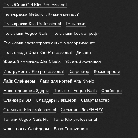
Гель Юник Gel Klio Professional
Гель-краска Metallic "Жидкий металл"
Гель-краски Klio Professional
Гель-лаки
Гель-лаки Vogue Nails
Гель-лаки Космопрофи
Гель-лаки светоотражающие в ассортименте
Гель-слюда Элит Klio Professional
Дизайн
Жидкий полигель Alta Nivelo
Жидкий фотошоп
Инструменты Klio professional
Корректор
Космопрофи
Лайк Слайдеры
Лаки для ногтей Alta Nivelo
Новогодние слайдеры
Полигель Vogue Nails
Слайдеры
Слайдеры 3D
Слайдеры ЛакШери
Смарт мастер
Стемпинг Klio professional
Стемпинг ЛакSHERY
Тоники Vogue Nails Ru
Топы Klio professional
Фэшн ногти Слайдеры
База-Топ-Финиш