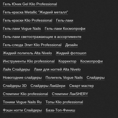
Гель Юник Gel Klio Professional
Гель-краска Metallic "Жидкий металл"
Гель-краски Klio Professional
Гель-лаки
Гель-лаки Vogue Nails
Гель-лаки Космопрофи
Гель-лаки светоотражающие в ассортименте
Гель-слюда Элит Klio Professional
Дизайн
Жидкий полигель Alta Nivelo
Жидкий фотошоп
Инструменты Klio professional
Корректор
Космопрофи
Лайк Слайдеры
Лаки для ногтей Alta Nivelo
Новогодние слайдеры
Полигель Vogue Nails
Слайдеры
Слайдеры 3D
Слайдеры ЛакШери
Смарт мастер
Стемпинг Klio professional
Стемпинг ЛакSHERY
Тоники Vogue Nails Ru
Топы Klio professional
Фэшн ногти Слайдеры
База-Топ-Финиш