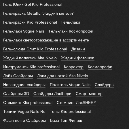
Гель Юник Gel Klio Professional
Гель-краска Metallic "Жидкий металл"
Гель-краски Klio Professional
Гель-лаки
Гель-лаки Vogue Nails
Гель-лаки Космопрофи
Гель-лаки светоотражающие в ассортименте
Гель-слюда Элит Klio Professional
Дизайн
Жидкий полигель Alta Nivelo
Жидкий фотошоп
Инструменты Klio professional
Корректор
Космопрофи
Лайк Слайдеры
Лаки для ногтей Alta Nivelo
Новогодние слайдеры
Полигель Vogue Nails
Слайдеры
Слайдеры 3D
Слайдеры ЛакШери
Смарт мастер
Стемпинг Klio professional
Стемпинг ЛакSHERY
Тоники Vogue Nails Ru
Топы Klio professional
Фэшн ногти Слайдеры
База-Топ-Финиш