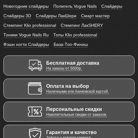
Новогодние слайдеры
Полигель Vogue Nails
Слайдеры
Слайдеры 3D
Слайдеры ЛакШери
Смарт мастер
Стемпинг Klio professional
Стемпинг ЛакSHERY
Тоники Vogue Nails Ru
Топы Klio professional
Фэшн ногти Слайдеры
База-Топ-Финиш
Бесплатная доставка
На заказы от 5000р.
Оплата на выбор
Наличными или банковской картой.
Персональные скидки
Накопительные скидки от заказов.
Гарантия и качество
Забота о каждом клиенте.