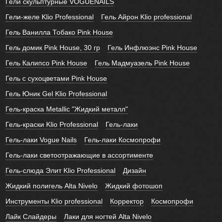
Гели скульптурные VOGUENAILS
Гели-желе Klio Professional
Гель Айрон Klio professional
Гель Ванилла Тобако Pink House
Гель домик Pink House, 30 гр
Гель Инфлюэнс Pink House
Гель Калипсо Pink House
Гель Мадмуазель Pink House
Гель с сухоцветами Pink House
Гель Юник Gel Klio Professional
Гель-краска Metallic "Жидкий металл"
Гель-краски Klio Professional
Гель-лаки
Гель-лаки Vogue Nails
Гель-лаки Космопрофи
Гель-лаки светоотражающие в ассортименте
Гель-слюда Элит Klio Professional
Дизайн
Жидкий полигель Alta Nivelo
Жидкий фотошоп
Инструменты Klio professional
Корректор
Космопрофи
Лайк Слайдеры
Лаки для ногтей Alta Nivelo