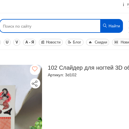
Найти
U
V
А - Я
📰
Новости
📝
Блог
🔥
Скидки
🆕
Нови
102 Слайдер для ногтей 3D 
Артикул: 3d102