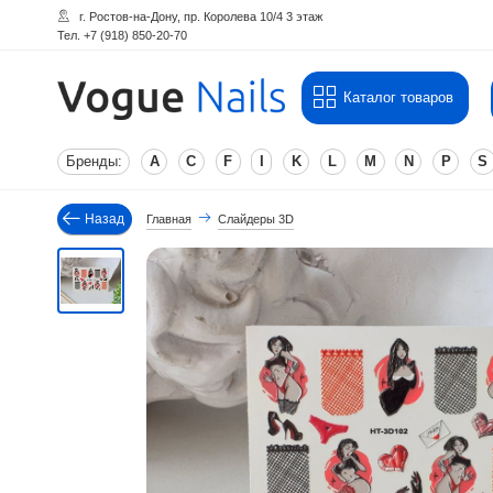
г. Ростов-на-Дону, пр. Королева 10/4 3 этаж
Тел. +7 (918) 850-20-70
Каталог товаров
Бренды:
A
C
F
I
K
L
M
N
P
S
Назад
Главная
Слайдеры 3D