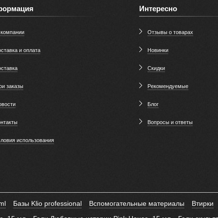
формация
Интересно
 компании
Отзывы о товарах
ставка и оплата
Новинки
оставка
Скидки
ои заказы
Рекомендуемые
овости
Блог
онтакты
Вопросы и ответы
словия использования
ml
Базы Klio professional
Вспомогательные материалы
Втирки