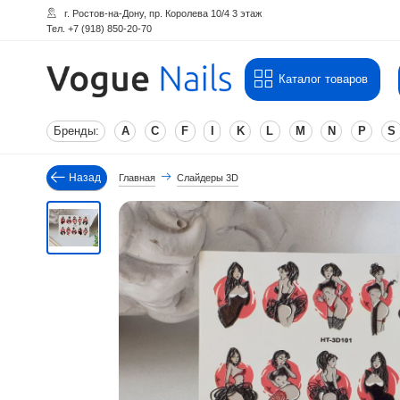
г. Ростов-на-Дону, пр. Королева 10/4 3 этаж
Тел. +7 (918) 850-20-70
Каталог товаров
Бренды:
A
C
F
I
K
L
M
N
P
S
Назад
Главная
Слайдеры 3D