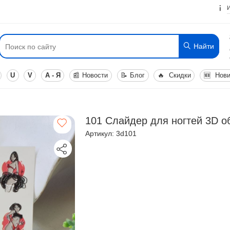
Найти
U
V
А - Я
📰
Новости
📝
Блог
🔥
Скидки
🆕
Нови
101 Слайдер для ногтей 3D 
Артикул: 3d101