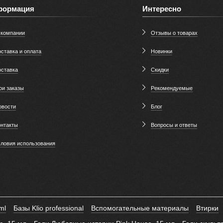
формация
Интересно
 компании
Отзывы о товарах
ставка и оплата
Новинки
оставка
Скидки
ои заказы
Рекомендуемые
овости
Блог
онтакты
Вопросы и ответы
словия использования
ml
Базы Klio professional
Вспомогательные материалы
Втирки