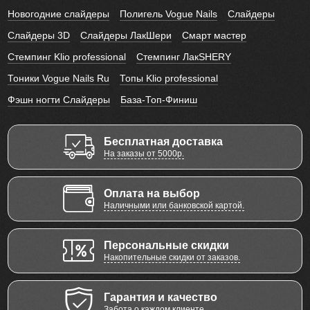
Новогодние слайдеры
Полигель Vogue Nails
Слайдеры
Слайдеры 3D
Слайдеры ЛакШери
Смарт мастер
Стемпинг Klio professional
Стемпинг ЛакSHERY
Тоники Vogue Nails Ru
Топы Klio professional
Фэшн ногти Слайдеры
База-Топ-Финиш
Бесплатная доставка
На заказы от 5000р.
Оплата на выбор
Наличными или банковской картой.
Персональные скидки
Накопительные скидки от заказов.
Гарантия и качество
Забота о каждом клиенте.