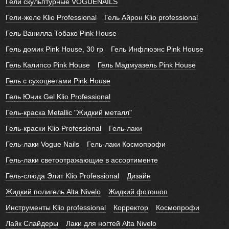
Гели скульптурные VOGUENAILS
Гели-желе Klio Professional
Гель Айрон Klio professional
Гель Ванилла Тобако Pink House
Гель домик Pink House, 30 гр
Гель Инфлюэнс Pink House
Гель Калипсо Pink House
Гель Мадмуазель Pink House
Гель с сухоцветами Pink House
Гель Юник Gel Klio Professional
Гель-краска Metallic "Жидкий металл"
Гель-краски Klio Professional
Гель-лаки
Гель-лаки Vogue Nails
Гель-лаки Космопрофи
Гель-лаки светоотражающие в ассортименте
Гель-слюда Элит Klio Professional
Дизайн
Жидкий полигель Alta Nivelo
Жидкий фотошоп
Инструменты Klio professional
Корректор
Космопрофи
Лайк Слайдеры
Лаки для ногтей Alta Nivelo