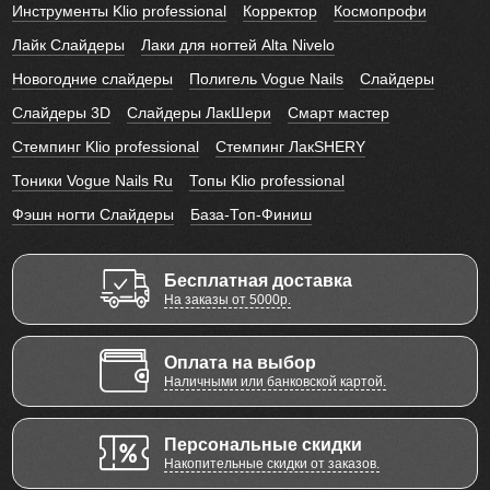
Инструменты Klio professional
Корректор
Космопрофи
Лайк Слайдеры
Лаки для ногтей Alta Nivelo
Новогодние слайдеры
Полигель Vogue Nails
Слайдеры
Слайдеры 3D
Слайдеры ЛакШери
Смарт мастер
Стемпинг Klio professional
Стемпинг ЛакSHERY
Тоники Vogue Nails Ru
Топы Klio professional
Фэшн ногти Слайдеры
База-Топ-Финиш
Бесплатная доставка
На заказы от 5000р.
Оплата на выбор
Наличными или банковской картой.
Персональные скидки
Накопительные скидки от заказов.