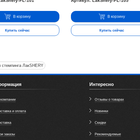
LakShery-PL-101
Артикул: LakShery-PL-105
В корзину
В корзину
Купить сейчас
Купить сейчас
я стемпинга ЛакSHERY
формация
Интересно
 компании
Отзывы о товарах
ставка и оплата
Новинки
оставка
Скидки
ои заказы
Рекомендуемые