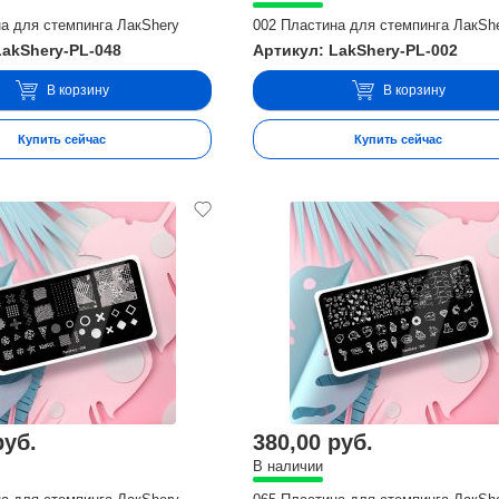
а для стемпинга ЛакShery
002 Пластина для стемпинга ЛакSh
LakShery-PL-048
Артикул: LakShery-PL-002
В корзину
В корзину
Купить сейчас
Купить сейчас
руб.
380,00 руб.
В наличии