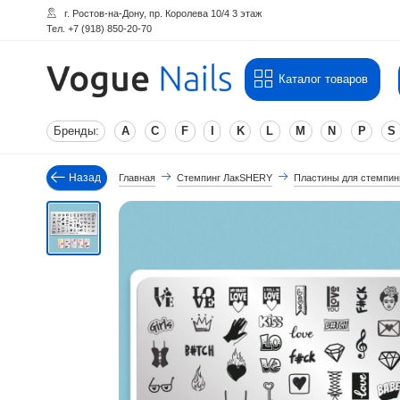
г. Ростов-на-Дону, пр. Королева 10/4 3 этаж
Тел. +7 (918) 850-20-70
Каталог товаров
Бренды:
A
C
F
I
K
L
M
N
P
S
Назад
Главная
Стемпинг ЛакSHERY
Пластины для стемпи