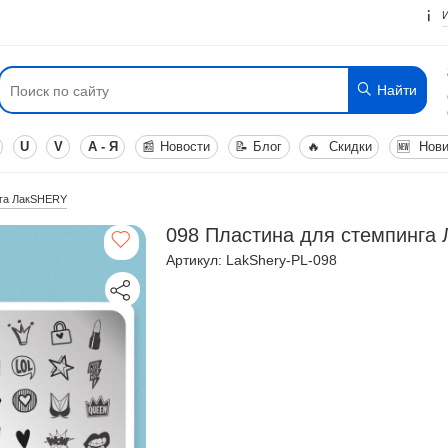
Найти
U
V
А - Я
📰
Новости
📝
Блог
🔥
Скидки
🆕
Нови
нга ЛакSHERY
098 Пластина для стемпинга 
Артикул: LakShery-PL-098