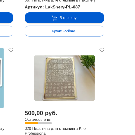
ery
087 Пластина для стемпинга ЛакShery
Артикул: LakShery-PL-087
В корзину
Купить сейчас
500,00 руб.
Осталось 5 шт
ery
020 Пластина для стемпинга Klio
Professional