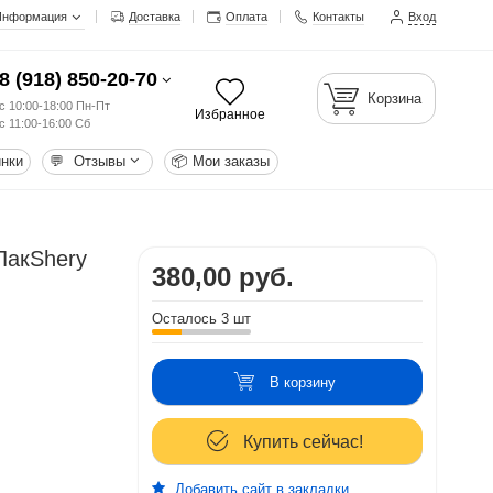
Информация
Доставка
Оплата
Контакты
Вход
8 (918) 850-20-70
Корзина
с 10:00-18:00 Пн-Пт
Избранное
с 11:00-16:00 Сб
нки
💬
Отзывы
📦
Мои заказы
ЛакShery
380,00 руб.
Осталось 3 шт
В корзину
Купить сейчас!
Добавить сайт в закладки