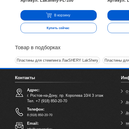
Артикул: LakShery-PL-100
Артикул: 
В корзину
Купить сейчас
Товар в подборках
Пластины для стемпинга ЛакSHERY LakShery
Пластины дл
Контакты
Ин
Адрес:
О
г. Ростов-на-Дону, пр. Королева 10/4 3 этаж
Тел. +7 (918) 850-20-70
До
Телефон:
Д
8 (918) 850-20-70
Email:
М
info@voguenail.ru