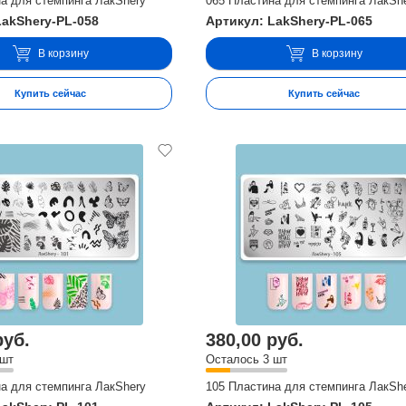
а для стемпинга ЛакShery
065 Пластина для стемпинга ЛакSh
LakShery-PL-058
Артикул: LakShery-PL-065
В корзину
В корзину
Купить сейчас
Купить сейчас
руб.
380,00 руб.
 шт
Осталось 3 шт
а для стемпинга ЛакShery
105 Пластина для стемпинга ЛакSh