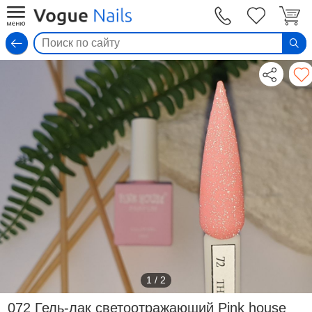
Вход
1
/
2
072 Гель-лак светоотражающий Pink house