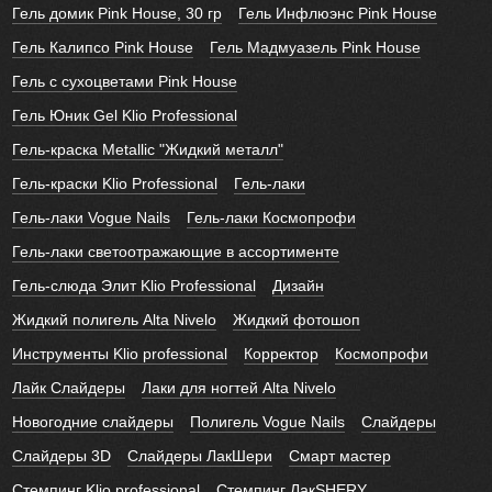
Гель домик Pink House, 30 гр
Гель Инфлюэнс Pink House
Гель Калипсо Pink House
Гель Мадмуазель Pink House
Гель с сухоцветами Pink House
Гель Юник Gel Klio Professional
Гель-краска Metallic "Жидкий металл"
Гель-краски Klio Professional
Гель-лаки
Гель-лаки Vogue Nails
Гель-лаки Космопрофи
Гель-лаки светоотражающие в ассортименте
Гель-слюда Элит Klio Professional
Дизайн
Жидкий полигель Alta Nivelo
Жидкий фотошоп
Инструменты Klio professional
Корректор
Космопрофи
Лайк Слайдеры
Лаки для ногтей Alta Nivelo
Новогодние слайдеры
Полигель Vogue Nails
Слайдеры
Слайдеры 3D
Слайдеры ЛакШери
Смарт мастер
Стемпинг Klio professional
Стемпинг ЛакSHERY