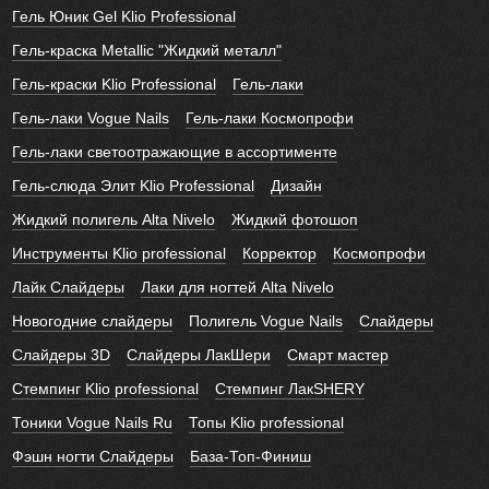
Гель Юник Gel Klio Professional
Гель-краска Metallic "Жидкий металл"
Гель-краски Klio Professional
Гель-лаки
Гель-лаки Vogue Nails
Гель-лаки Космопрофи
Гель-лаки светоотражающие в ассортименте
Гель-слюда Элит Klio Professional
Дизайн
Жидкий полигель Alta Nivelo
Жидкий фотошоп
Инструменты Klio professional
Корректор
Космопрофи
Лайк Слайдеры
Лаки для ногтей Alta Nivelo
Новогодние слайдеры
Полигель Vogue Nails
Слайдеры
Слайдеры 3D
Слайдеры ЛакШери
Смарт мастер
Стемпинг Klio professional
Стемпинг ЛакSHERY
Тоники Vogue Nails Ru
Топы Klio professional
Фэшн ногти Слайдеры
База-Топ-Финиш