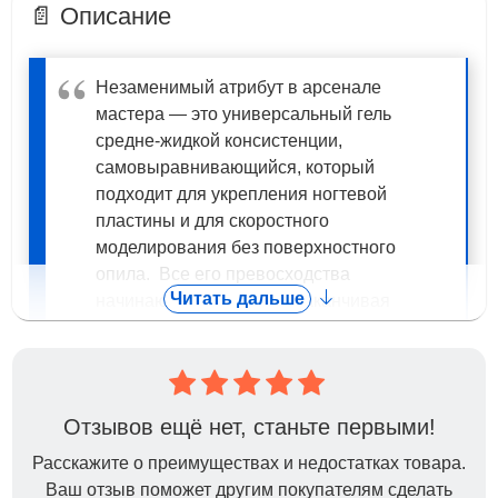
📄 Описание
Незаменимый атрибут в арсенале
мастера — это универсальный гель
средне-жидкой консистенции,
самовыравнивающийся, который
подходит для укрепления ногтевой
пластины и для скоростного
моделирования без поверхностного
опила. Все его превосходства
Читать дальше
начинаются с упаковки, заканчивая
носибельностью и устойчивостью
покрытия.
Отзывов ещё нет, станьте первыми!
Гель Unique преимущественно является
уникальным по нескольким причинам:
Расскажите о преимуществах и недостатках товара.
Ваш отзыв поможет другим покупателям сделать
используется в качестве укрепления, если не