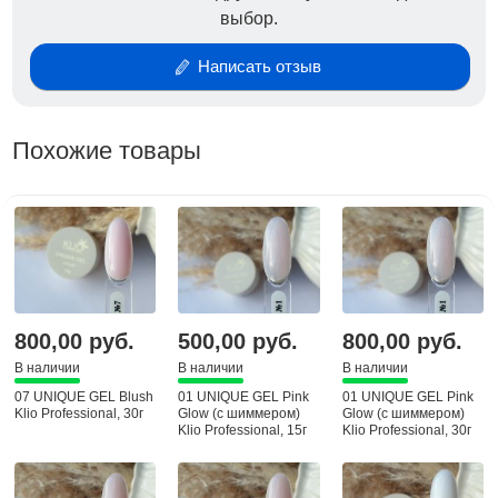
выбор.
носятся другие материалы.
благодаря идеальной консистенции
Написать отзыв
выравнивание выполняется за считанные
минуты.
для объемных, арочных и грифозных ногтей
Похожие товары
идеально подойдет для укрепления в тонкий
слой.
гель самостоятельно выравниваться за секунды,
не создавая бортиков у кутикулы и на свободном
крае.
считается самостоятельным покрытием, скрывая
дефекты ногтевой пластины.
800,00 руб.
500,00 руб.
800,00 руб.
также используется в моделировании на верхние
В наличии
В наличии
В наличии
формы.
консистенция позволяет работать на любой
07 UNIQUE GEL Blush
01 UNIQUE GEL Pink
01 UNIQUE GEL Pink
Klio Professional, 30г
Glow (с шиммером)
Glow (с шиммером)
длине.
Klio Professional, 15г
Klio Professional, 30г
UNIQUE GEL после полимеризации