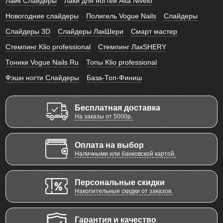
Лайк Слайдеры
Лаки для ногтей Alta Nivelo
Новогодние слайдеры
Полигель Vogue Nails
Слайдеры
Слайдеры 3D
Слайдеры ЛакШери
Смарт мастер
Стемпинг Klio professional
Стемпинг ЛакSHERY
Тоники Vogue Nails Ru
Топы Klio professional
Фэшн ногти Слайдеры
База-Топ-Финиш
Бесплатная доставка
На заказы от 5000р.
Оплата на выбор
Наличными или банковской картой.
Персональные скидки
Накопительные скидки от заказов.
Гарантия и качество