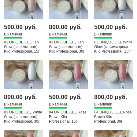
имеет жесткую структуру и не дает
усадки, чем примечателен в носке. Гель
подходит для всех типов н/п и не
500,00 руб.
800,00 руб.
500,00 руб.
вызывает неприятных ощущений в
лампе при полимеризации (за
В наличии
В наличии
В наличии
исключением индивидуальной реакции в
02 UNIQUE GEL Tan
02 UNIQUE GEL Tan
03 UNIQUE GEL White
Glow (с шиммером)
Glow (с шиммером)
Glow (с шиммером)
зависимости от состояния ногтевой
Klio Professional, 15г
Klio Professional, 30г
Klio Professional, 15г
пластины).
Рекомендации к применению от технолога:
выполнение чистого маникюра с хорошо
вздыбленными чешуйками.
800,00 руб.
500,00 руб.
800,00 руб.
нанесение подложки из пластичной базы.
В наличии
В наличии
В наличии
нанесение базы под промаксимальный валик, а
03 UNIQUE GEL White
04 UNIQUE GEL Rose
04 UNIQUE GEL Rose
Glow (с шиммером)
Brown Klio
Brown Klio
гель в свою очередь в стык с промаксимальным
Klio Professional, 30г
Professional, 15г
Professional, 30г
валиком во избежание отслоек.
беспрерывная полимеризация в лампе минимум