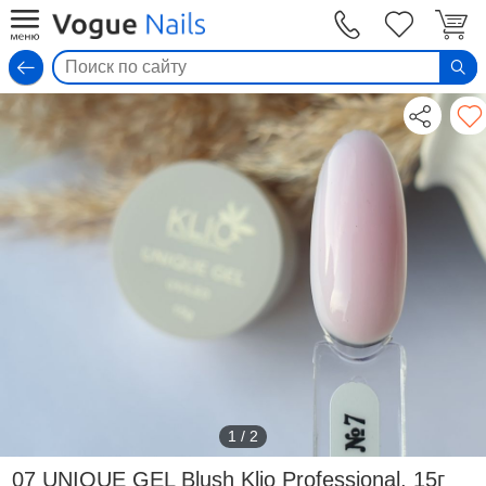
Вход
1
/
2
07 UNIQUE GEL Blush Klio Professional, 15г