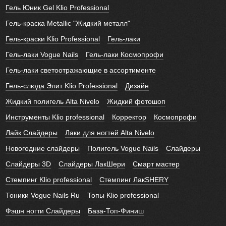
Гель Юник Gel Klio Professional
Гель-краска Metallic "Жидкий металл"
Гель-краски Klio Professional
Гель-лаки
Гель-лаки Vogue Nails
Гель-лаки Космопрофи
Гель-лаки светоотражающие в ассортименте
Гель-слюда Элит Klio Professional
Дизайн
Жидкий полигель Alta Nivelo
Жидкий фотошоп
Инструменты Klio professional
Корректор
Космопрофи
Лайк Слайдеры
Лаки для ногтей Alta Nivelo
Новогодние слайдеры
Полигель Vogue Nails
Слайдеры
Слайдеры 3D
Слайдеры ЛакШери
Смарт мастер
Стемпинг Klio professional
Стемпинг ЛакSHERY
Тоники Vogue Nails Ru
Топы Klio professional
Фэшн ногти Слайдеры
База-Топ-Финиш