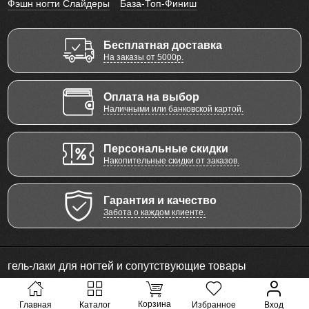
Фэшн ногти Слайдеры
База-Топ-Финиш
Бесплатная доставка
На заказы от 5000р.
Оплата на выбор
Наличными или банковской картой.
Персональные скидки
Накопительные скидки от заказов.
Гарантия и качество
Забота о каждом клиенте.
гель-лаки для ногтей и сопутствующие товары
© 2011 - 2026 Все права защищены
Корзина
Главная
Каталог
Избранное
Вход