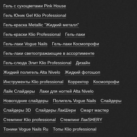
Гель с сухоцветами Pink House
Гель Юник Gel Klio Professional
Гель-краска Metallic "Жидкий металл"
Гель-краски Klio Professional
Гель-лаки
Гель-лаки Vogue Nails
Гель-лаки Космопрофи
Гель-лаки светоотражающие в ассортименте
Гель-слюда Элит Klio Professional
Дизайн
Жидкий полигель Alta Nivelo
Жидкий фотошоп
Инструменты Klio professional
Корректор
Космопрофи
Лайк Слайдеры
Лаки для ногтей Alta Nivelo
Новогодние слайдеры
Полигель Vogue Nails
Слайдеры
Слайдеры 3D
Слайдеры ЛакШери
Смарт мастер
Стемпинг Klio professional
Стемпинг ЛакSHERY
Тоники Vogue Nails Ru
Топы Klio professional