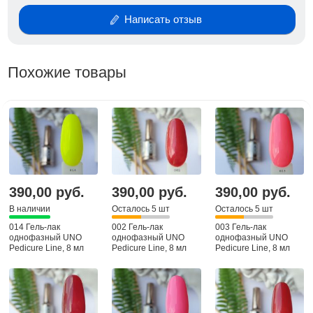
Носибельность 2-3 недели без повреждений,
сколов и трещин
Написать отзыв
Не дают отслоек и не пачкаются в носке.
Полимеризация: LED и (LED/UV) лампах 36-48W.—
Похожие товары
1 мин.
390,00 руб.
390,00 руб.
390,00 руб.
В наличии
Осталось 5 шт
Осталось 5 шт
014 Гель-лак
002 Гель-лак
003 Гель-лак
однофазный UNO
однофазный UNO
однофазный UNO
Pedicure Line, 8 мл
Pedicure Line, 8 мл
Pedicure Line, 8 мл