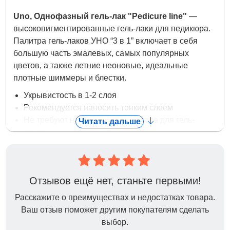
Uno, Однофазный гель-лак "Pedicure line"
—
высокопигментированные гель-лаки для педикюра.
Палитра гель-лаков УНО “3 в 1” включает в себя
большую часть эмалевых, самых популярных
цветов, а также летние неоновые, идеальные
плотные шиммеры и блестки.
Укрывистость в 1-2 слоя
Рекомендуется наносить тонким слоем
Не требуют нанесения базы и топа для гель-
Читать дальше
лаков
(при использовании в маникюре, рекомендуем
использовать базу)
Значительно экономят время при создании
Отзывов ещё нет, станьте первыми!
педикюра
Не имеют липкого слоя
Расскажите о преимуществах и недостатках товара.
Гель-лаки Uno Pedicure line обладают
Ваш отзыв поможет другим покупателям сделать
повышенным, не тускнеющим глянцем
выбор.