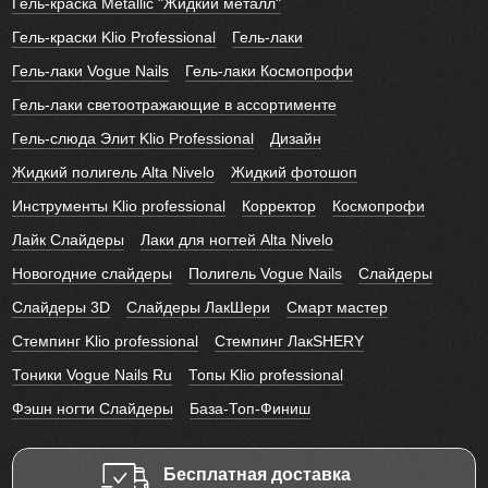
Гель-краска Metallic "Жидкий металл"
Гель-краски Klio Professional
Гель-лаки
Гель-лаки Vogue Nails
Гель-лаки Космопрофи
Гель-лаки светоотражающие в ассортименте
Гель-слюда Элит Klio Professional
Дизайн
Жидкий полигель Alta Nivelo
Жидкий фотошоп
Инструменты Klio professional
Корректор
Космопрофи
Лайк Слайдеры
Лаки для ногтей Alta Nivelo
Новогодние слайдеры
Полигель Vogue Nails
Слайдеры
Слайдеры 3D
Слайдеры ЛакШери
Смарт мастер
Стемпинг Klio professional
Стемпинг ЛакSHERY
Тоники Vogue Nails Ru
Топы Klio professional
Фэшн ногти Слайдеры
База-Топ-Финиш
Бесплатная доставка