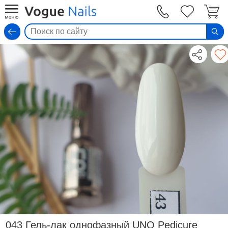
Вход
043 Гель-лак однофазный UNO Pedicure