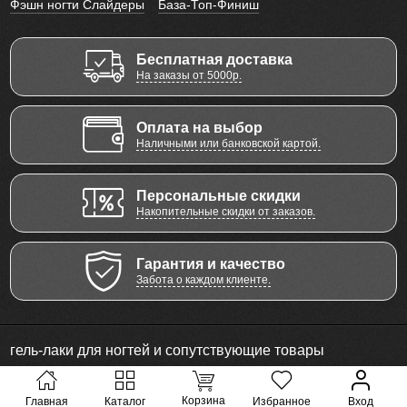
Фэшн ногти Слайдеры
База-Топ-Финиш
Бесплатная доставка
На заказы от 5000р.
Оплата на выбор
Наличными или банковской картой.
Персональные скидки
Накопительные скидки от заказов.
Гарантия и качество
Забота о каждом клиенте.
гель-лаки для ногтей и сопутствующие товары
© 2011 - 2026 Все права защищены
Корзина
Главная
Каталог
Избранное
Вход