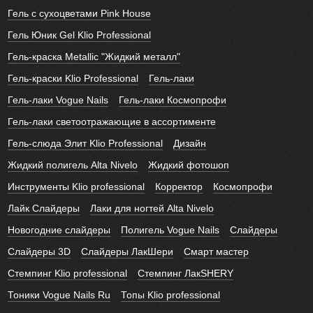
Гель с сухоцветами Pink House
Гель Юник Gel Klio Professional
Гель-краска Metallic "Жидкий металл"
Гель-краски Klio Professional
Гель-лаки
Гель-лаки Vogue Nails
Гель-лаки Космопрофи
Гель-лаки светоотражающие в ассортименте
Гель-слюда Элит Klio Professional
Дизайн
Жидкий полигель Alta Nivelo
Жидкий фотошоп
Инструменты Klio professional
Корректор
Космопрофи
Лайк Слайдеры
Лаки для ногтей Alta Nivelo
Новогодние слайдеры
Полигель Vogue Nails
Слайдеры
Слайдеры 3D
Слайдеры ЛакШери
Смарт мастер
Стемпинг Klio professional
Стемпинг ЛакSHERY
Тоники Vogue Nails Ru
Топы Klio professional