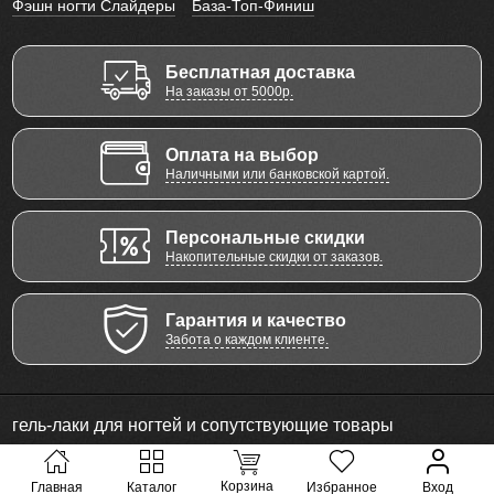
Фэшн ногти Слайдеры
База-Топ-Финиш
Бесплатная доставка
На заказы от 5000р.
Оплата на выбор
Наличными или банковской картой.
Персональные скидки
Накопительные скидки от заказов.
Гарантия и качество
Забота о каждом клиенте.
гель-лаки для ногтей и сопутствующие товары
© 2011 - 2026 Все права защищены
Корзина
Главная
Каталог
Избранное
Вход