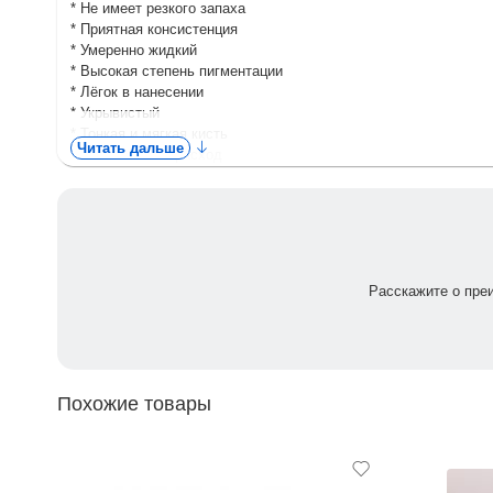
* Не имеет резкого запаха
* Приятная консистенция
* Умеренно жидкий
* Высокая степень пигментации
* Лёгок в нанесении
* Укрывистый
* Тонкая и мягкая кисть
Читать дальше
* Экономичный расход
Способ применения:
1. На подготовленной ногтевой пластине выполните выравнива
необходимости нанесите второй слой гель-лака, и так же пол
2. Перекройте топом гель-лаковое покрытие, полимеризуйте в
3. При остаточной дисперсии удалите её средством для сняти
Расскажите о пре
Похожие товары