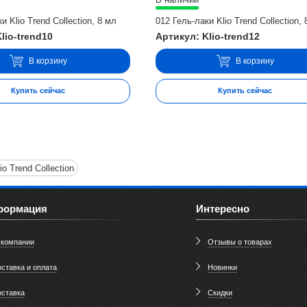
и Klio Trend Collection, 8 мл
012 Гель-лаки Klio Trend Collection,
lio-trend10
Артикул: Klio-trend12
В корзину
В корзину
Купить сейчас
Купить сейчас
io Trend Collection
формация
Интересно
 компании
Отзывы о товарах
ставка и оплата
Новинки
оставка
Скидки