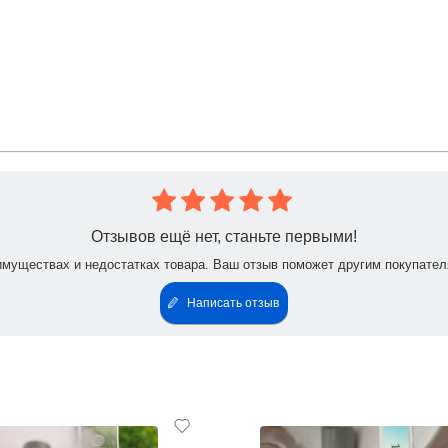
ние базой. Затем нанесите тонким слоем гель-лак, полимеризуйте в LED
имеризуйте.
Отзывов ещё нет, станьте первыми!
 LED-лампе 30 секунд, в UV-лампе – 2 минуты.
я липкого слоя.
имуществах и недостатках товара. Ваш отзыв поможет другим покупател
Написать отзыв