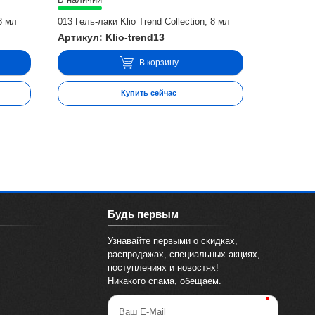
 8 мл
013 Гель-лаки Klio Trend Collection, 8 мл
Артикул: Klio-trend13
В корзину
Купить сейчас
Будь первым
Узнавайте первыми о скидках,
распродажах, специальных акциях,
поступлениях и новостях!
Никакого спама, обещаем.
Ваш E-Mail