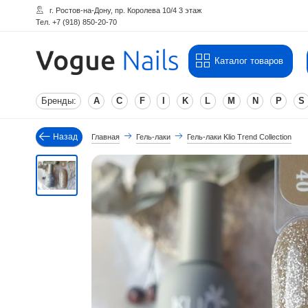
г. Ростов-на-Дону, пр. Королева 10/4 3 этаж
Тел. +7 (918) 850-20-70
Каталог товаров
Бренды:
A
C
F
I
K
L
M
N
P
S
Назад
Главная
Гель-лаки
Гель-лаки Klio Trend Collection