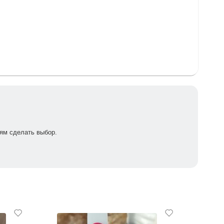
-лампе 30-60 секунд, в UV-лампе – 2 минуты. При
ям сделать выбор.