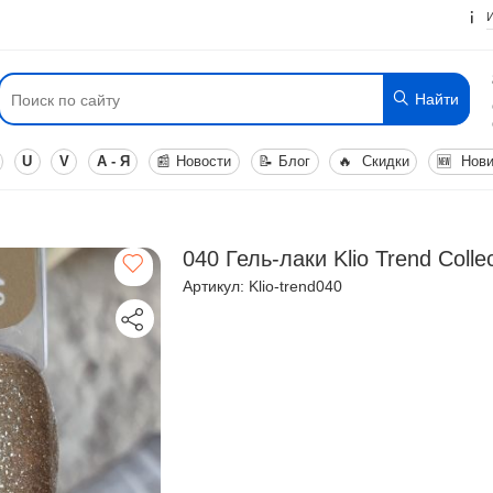
Найти
U
V
А - Я
📰
Новости
📝
Блог
🔥
Скидки
🆕
Нови
040 Гель-лаки Klio Trend Collec
Артикул: Klio-trend040