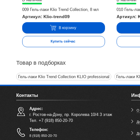
009 Гель-лаки Klio Trend Collection, 8 мл
010 Гель-лак
Артикул: Klio-trend09
Артикул: K
В корзину
Купить сейчас
Товар в подборках
Гель-лаки Klio Trend Collection KLIO professional
Гель-лаки Kl
Контакты
Ин
Адрес:
О
г. Ростов-на-Дону, пр. Королева 10/4 3 этаж
Тел. +7 (918) 850-20-70
До
Телефон:
Д
8 (918) 850-20-70