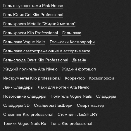
Гель с сухоцветами Pink House
Гель Юник Gel Klio Professional
Гель-краска Metallic "Жидкий металл"
Гель-краски Klio Professional
Гель-лаки
Гель-лаки Vogue Nails
Гель-лаки Космопрофи
Гель-лаки светоотражающие в ассортименте
Гель-слюда Элит Klio Professional
Дизайн
Жидкий полигель Alta Nivelo
Жидкий фотошоп
Инструменты Klio professional
Корректор
Космопрофи
Лайк Слайдеры
Лаки для ногтей Alta Nivelo
Новогодние слайдеры
Полигель Vogue Nails
Слайдеры
Слайдеры 3D
Слайдеры ЛакШери
Смарт мастер
Стемпинг Klio professional
Стемпинг ЛакSHERY
Тоники Vogue Nails Ru
Топы Klio professional