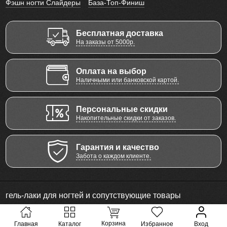
Фэшн ногти Слайдеры
База-Топ-Финиш
Бесплатная доставка
На заказы от 5000р.
Оплата на выбор
Наличными или банковской картой.
Персональные скидки
Накопительные скидки от заказов.
Гарантия и качество
Забота о каждом клиенте.
гель-лаки для ногтей и сопутствующие товары
© 2011 - 2026 Все права защищены
Корзина
Главная
Каталог
Избранное
Вход