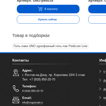
Артикул: UNO-ped018
Артикул: 
В корзину
Купить сейчас
Товар в подборках
Гель-лаки UNO однофазный гель-лак Pedicure Line
Контакты
Ин
Адрес:
О
г. Ростов-на-Дону, пр. Королева 10/4 3 этаж
Тел. +7 (918) 850-20-70
До
Телефон:
Д
8 (918) 850-20-70
Email:
М
info@voguenail.ru