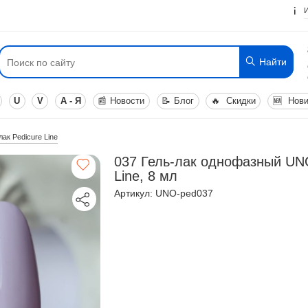
Найти
U
V
А - Я
📰
Новости
📝
Блог
🔥
Скидки
🆕
Нови
ак Pedicure Line
037 Гель-лак однофазный UN
Line, 8 мл
Артикул: UNO-ped037