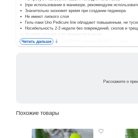
(при использовании в маникюре, рекомендуем использовать
Значительно экономят время при создании педикюра
Не имеют липкого слоя
Гель-лаки Uno Pedicure line обладают повышенным, не ту
Носибельность 2-3 недели без повреждений, сколов и тре
Не дают отслоек и не пачкаются в носке.
Полимеризация: LED и (LED/UV) лампах 36-48W.— 1 мин.
Читать дальше
Расскажите о пре
Похожие товары