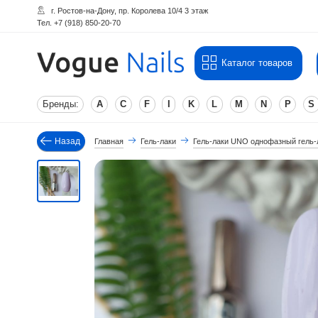
г. Ростов-на-Дону, пр. Королева 10/4 3 этаж
Тел. +7 (918) 850-20-70
Каталог товаров
Бренды:
A
C
F
I
K
L
M
N
P
S
Назад
Главная
Гель-лаки
Гель-лаки UNO однофазный гель-л