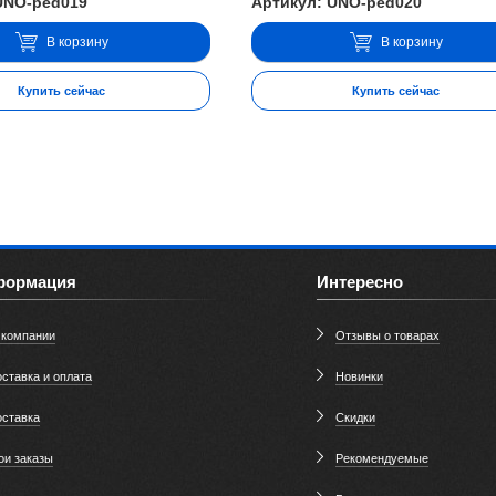
UNO-ped019
Артикул: UNO-ped020
В корзину
В корзину
Купить сейчас
Купить сейчас
формация
Интересно
 компании
Отзывы о товарах
ставка и оплата
Новинки
оставка
Скидки
ои заказы
Рекомендуемые