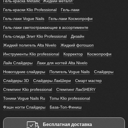
Гель-краска Metallic "Жидкий металл"
Гель-краски Klio Professional
Гель-лаки
Гель-лаки Vogue Nails
Гель-лаки Космопрофи
Гель-лаки светоотражающие в ассортименте
Гель-слюда Элит Klio Professional
Дизайн
Жидкий полигель Alta Nivelo
Жидкий фотошоп
Инструменты Klio professional
Корректор
Космопрофи
Лайк Слайдеры
Лаки для ногтей Alta Nivelo
Новогодние слайдеры
Полигель Vogue Nails
Слайдеры
Слайдеры 3D
Слайдеры ЛакШери
Смарт мастер
Стемпинг Klio professional
Стемпинг ЛакSHERY
Тоники Vogue Nails Ru
Топы Klio professional
Фэшн ногти Слайдеры
База-Топ-Финиш
Бесплатная доставка