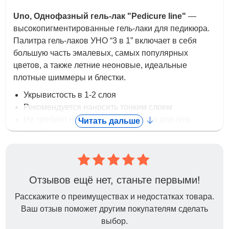
Uno, Однофазный гель-лак "Pedicure line"
—
высокопигментированные гель-лаки для педикюра.
Палитра гель-лаков УНО “3 в 1” включает в себя
большую часть эмалевых, самых популярных
цветов, а также летние неоновые, идеальные
плотные шиммеры и блестки.
Укрывистость в 1-2 слоя
Рекомендуется наносить тонким слоем
Не требуют нанесения базы и топа для гель-
Читать дальше
лаков
(при использовании в маникюре, рекомендуем
использовать базу)
Значительно экономят время при создании
Отзывов ещё нет, станьте первыми!
педикюра
Не имеют липкого слоя
Расскажите о преимуществах и недостатках товара.
Гель-лаки Uno Pedicure line обладают
Ваш отзыв поможет другим покупателям сделать
повышенным, не тускнеющим глянцем
выбор.