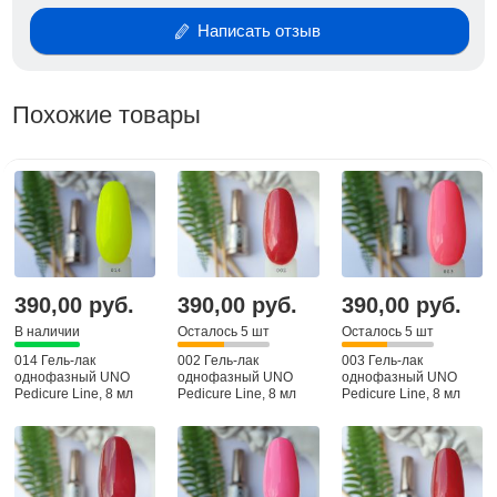
Носибельность 2-3 недели без повреждений,
сколов и трещин
Написать отзыв
Не дают отслоек и не пачкаются в носке.
Полимеризация: LED и (LED/UV) лампах 36-48W.—
Похожие товары
1 мин.
390,00 руб.
390,00 руб.
390,00 руб.
В наличии
Осталось 5 шт
Осталось 5 шт
014 Гель-лак
002 Гель-лак
003 Гель-лак
однофазный UNO
однофазный UNO
однофазный UNO
Pedicure Line, 8 мл
Pedicure Line, 8 мл
Pedicure Line, 8 мл