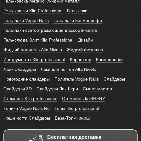
Гель-краска Metallic "Жидкий металл"
Гель-краски Klio Professional
Гель-лаки
Гель-лаки Vogue Nails
Гель-лаки Космопрофи
Гель-лаки светоотражающие в ассортименте
Гель-слюда Элит Klio Professional
Дизайн
Жидкий полигель Alta Nivelo
Жидкий фотошоп
Инструменты Klio professional
Корректор
Космопрофи
Лайк Слайдеры
Лаки для ногтей Alta Nivelo
Новогодние слайдеры
Полигель Vogue Nails
Слайдеры
Слайдеры 3D
Слайдеры ЛакШери
Смарт мастер
Стемпинг Klio professional
Стемпинг ЛакSHERY
Тоники Vogue Nails Ru
Топы Klio professional
Фэшн ногти Слайдеры
База-Топ-Финиш
Бесплатная доставка